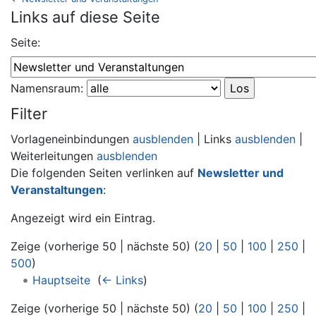
Wechseln zu:
Navigation
,
Suche
Links auf diese Seite
Seite:
Namensraum:
Filter
Vorlageneinbindungen
ausblenden
| Links
ausblenden
|
Weiterleitungen
ausblenden
Die folgenden Seiten verlinken auf
Newsletter und
Veranstaltungen
:
Angezeigt wird ein Eintrag.
Zeige (vorherige 50 | nächste 50) (
20
|
50
|
100
|
250
|
500
)
Hauptseite
‎
(
← Links
)
Zeige (vorherige 50 | nächste 50) (
20
|
50
|
100
|
250
|