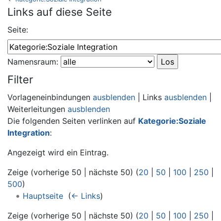
Wechseln zu:
Navigation
,
Suche
Links auf diese Seite
Seite:
Namensraum:
Filter
Vorlageneinbindungen
ausblenden
| Links
ausblenden
|
Weiterleitungen
ausblenden
Die folgenden Seiten verlinken auf
Kategorie:Soziale
Integration
:
Angezeigt wird ein Eintrag.
Zeige (vorherige 50 | nächste 50) (
20
|
50
|
100
|
250
|
500
)
Hauptseite
‎
(
← Links
)
Zeige (vorherige 50 | nächste 50) (
20
|
50
|
100
|
250
|