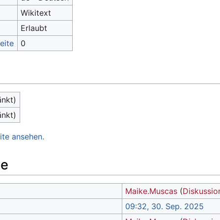
Wikitext
Erlaubt
eite
0
änkt)
änkt)
ite ansehen.
te
Maike.Muscas
(
Diskussio
09:32, 30. Sep. 2025