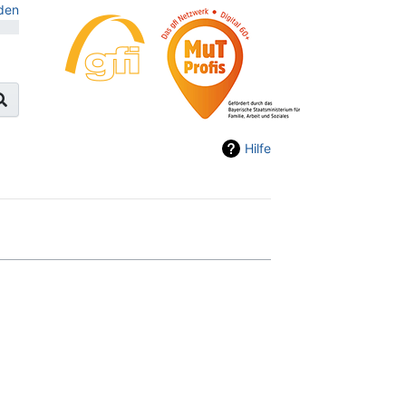
den
Hilfe